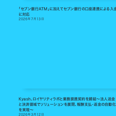
「セブン銀行ATM」に加えてセブン銀行の口座連携による入
に対応
2026
年
7
月
13
日
Kyash、ロイヤリティラボと業務提携契約を締結〜法人送金
と決済領域でソリューションを展開、報酬支払・返金の自動化
を実現〜
2026
年
3
月
12
日