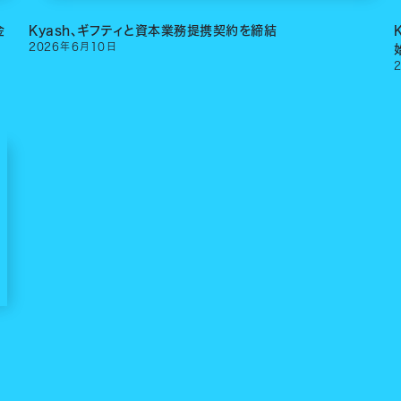
金
Kyash、ギフティと資本業務提携契約を締結
2026
年
6
月
10
日