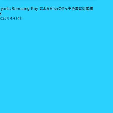
Kyash、Samsung Pay によるVisaのタッチ決済に対応開
始
2026
年
4
月
14
日