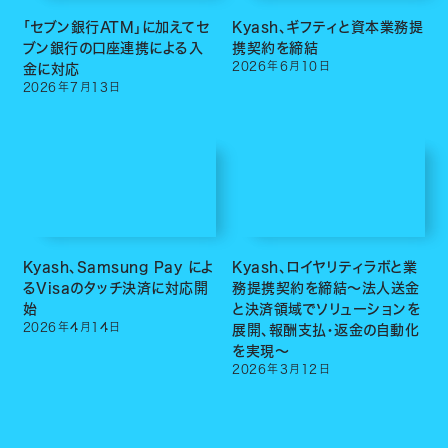
「セブン銀行ATM」に加えてセ
Kyash、ギフティと資本業務提
ブン銀行の口座連携による入
携契約を締結
2026
年
6
月
10
日
金に対応
2026
年
7
月
13
日
Kyash、Samsung Pay によ
Kyash、ロイヤリティラボと業
るVisaのタッチ決済に対応開
務提携契約を締結〜法人送金
始
と決済領域でソリューションを
2026
年
4
月
14
日
展開、報酬支払・返金の自動化
を実現〜
2026
年
3
月
12
日