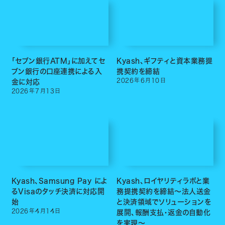
「セブン銀行ATM」に加えてセ
Kyash、ギフティと資本業務提
ブン銀行の口座連携による入
携契約を締結
2026
年
6
月
10
日
金に対応
2026
年
7
月
13
日
Kyash、Samsung Pay によ
Kyash、ロイヤリティラボと業
るVisaのタッチ決済に対応開
務提携契約を締結〜法人送金
始
と決済領域でソリューションを
2026
年
4
月
14
日
展開、報酬支払・返金の自動化
を実現〜