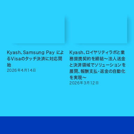
Kyash、Samsung Pay によ
Kyash、ロイヤリティラボと業
るVisaのタッチ決済に対応開
務提携契約を締結〜法人送金
始
と決済領域でソリューションを
2026
年
4
月
14
日
展開、報酬支払・返金の自動化
を実現〜
2026
年
3
月
12
日