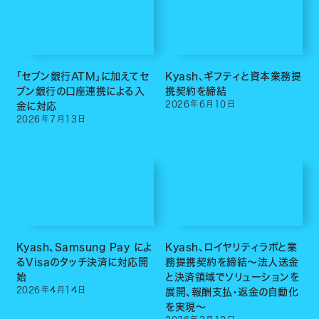
「セブン銀行ATM」に加えてセ
Kyash、ギフティと資本業務提
ブン銀行の口座連携による入
携契約を締結
2026
年
6
月
10
日
金に対応
2026
年
7
月
13
日
Kyash、Samsung Pay によ
Kyash、ロイヤリティラボと業
るVisaのタッチ決済に対応開
務提携契約を締結〜法人送金
始
と決済領域でソリューションを
2026
年
4
月
14
日
展開、報酬支払・返金の自動化
を実現〜