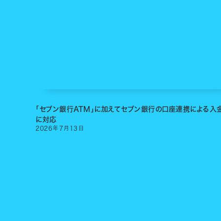
「セブン銀行ATM」に加えてセブン銀行の口座連携による入
に対応
2026
年
7
月
13
日