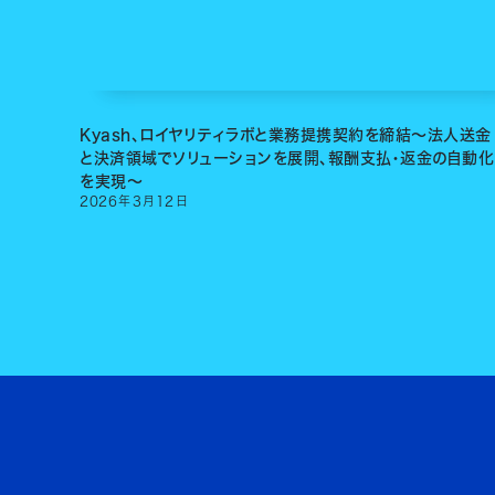
Kyash、ロイヤリティラボと業務提携契約を締結〜法人送金
と決済領域でソリューションを展開、報酬支払・返金の自動化
を実現〜
2026
年
3
月
12
日