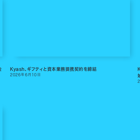
金
Kyash、ギフティと資本業務提携契約を締結
2026
年
6
月
10
日