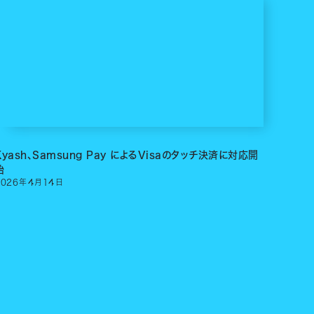
Kyash、Samsung Pay によるVisaのタッチ決済に対応開
始
2026
年
4
月
14
日