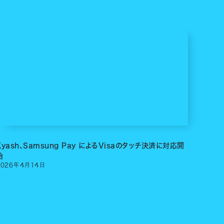
Kyash、Samsung Pay によるVisaのタッチ決済に対応開
始
2026
年
4
月
14
日