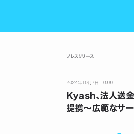
プレスリリース
2024
年
10
月
7
日
10:00
Kyash、法人送
提携〜広範なサー