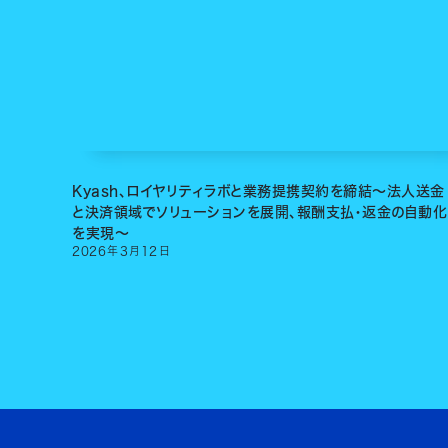
Kyash、ロイヤリティラボと業務提携契約を締結〜法人送金
と決済領域でソリューションを展開、報酬支払・返金の自動化
を実現〜
2026
年
3
月
12
日