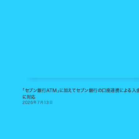
「セブン銀行ATM」に加えてセブン銀行の口座連携による入
に対応
2026
年
7
月
13
日