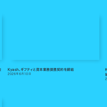
金
Kyash、ギフティと資本業務提携契約を締結
2026
年
6
月
10
日