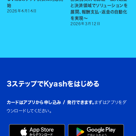
始
と決済領域でソリューションを
2026
年
4
月
14
日
展開、報酬支払・返金の自動化
を実現〜
2026
年
3
月
12
日
3ステップでKyashをはじめる
カードはアプリから申し込み / 発行できます。
まずはアプリをダ
ウンロードしてください。