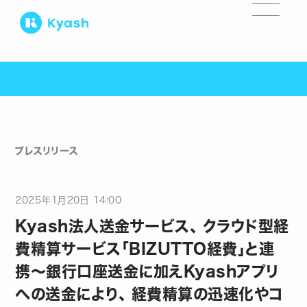
プレスリリース
2025
年
1
月
20
日
14:00
Kyash法人送金サービス、 クラウド型経
費精算サービス「BIZUTTO経費」と連
携〜銀行口座送金に加えKyashアプリ
への送金により、 経費精算の迅速化やコ