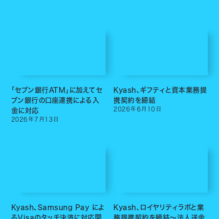
「セブン銀行ATM」に加えてセ
Kyash、ギフティと資本業務提
ブン銀行の口座連携による入
携契約を締結
2026
年
6
月
10
日
金に対応
2026
年
7
月
13
日
Kyash、Samsung Pay によ
Kyash、ロイヤリティラボと業
るVisaのタッチ決済に対応開
務提携契約を締結〜法人送金