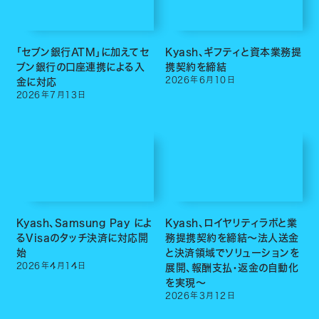
「セブン銀行ATM」に加えてセ
Kyash、ギフティと資本業務提
ブン銀行の口座連携による入
携契約を締結
2026
年
6
月
10
日
金に対応
2026
年
7
月
13
日
Kyash、Samsung Pay によ
Kyash、ロイヤリティラボと業
るVisaのタッチ決済に対応開
務提携契約を締結〜法人送金
始
と決済領域でソリューションを
2026
年
4
月
14
日
展開、報酬支払・返金の自動化
を実現〜
2026
年
3
月
12
日